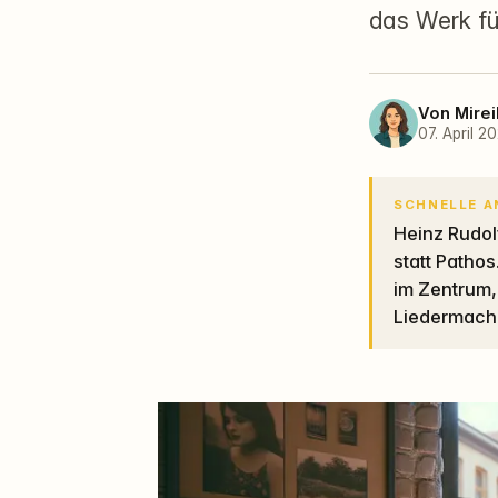
das Werk für
Von
Mirei
07. April 2
SCHNELLE 
Heinz Rudolf Kunze Richter-Skala prüft Alltag und Gefühle über präzise Sprache
statt Patho
im Zentrum,
Liedermache