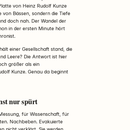
Platte von Heinz Rudolf Kunze
ke von Bässen, sondern die Tiefe
, und doch nah. Der Wandel der
hon in der ersten Minute hört
hronist.
ält einer Gesellschaft stand, die
nd Leere? Die Antwort ist hier
doch größer als ein
udolf Kunze. Genau da beginnt
nst nur spürt
 Messung, für Wissenschaft, für
lten. Nachbeben. Evakuierte
n nicht verklärt. Sie werden