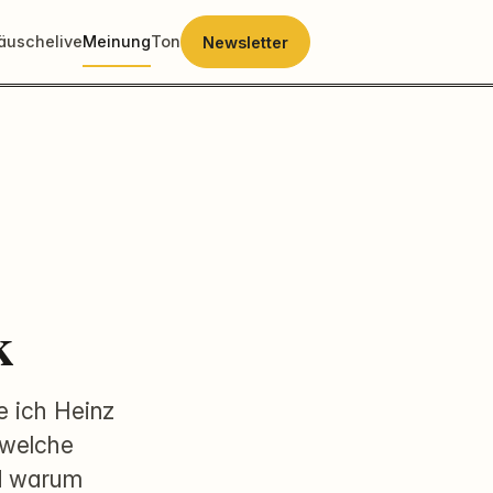
räusche
live
Meinung
Ton
Newsletter
k
e ich Heinz
 welche
nd warum