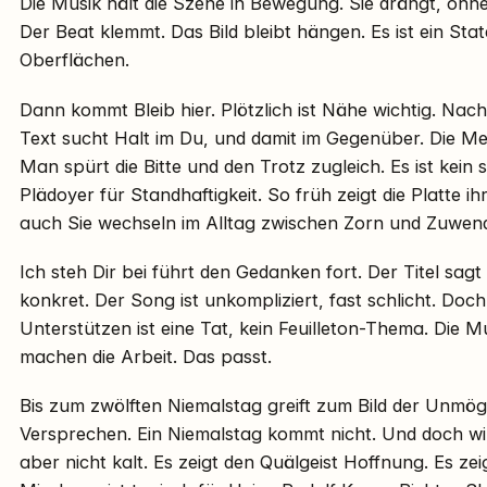
Die Musik hält die Szene in Bewegung. Sie drängt, ohne 
Der Beat klemmt. Das Bild bleibt hängen. Es ist ein St
Oberflächen.
Dann kommt Bleib hier. Plötzlich ist Nähe wichtig. Na
Text sucht Halt im Du, und damit im Gegenüber. Die Me
Man spürt die Bitte und den Trotz zugleich. Es ist kein sü
Plädoyer für Standhaftigkeit. So früh zeigt die Platte i
auch Sie wechseln im Alltag zwischen Zorn und Zuwendu
Ich steh Dir bei führt den Gedanken fort. Der Titel sagt 
konkret. Der Song ist unkompliziert, fast schlicht. Doch
Unterstützen ist eine Tat, kein Feuilleton-Thema. Die M
machen die Arbeit. Das passt.
Bis zum zwölften Niemalstag greift zum Bild der Unmöglic
Versprechen. Ein Niemalstag kommt nicht. Und doch wird
aber nicht kalt. Es zeigt den Quälgeist Hoffnung. Es zei