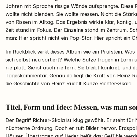
Jahren mit Sprache rissige Wände aufsprengte. Diese 
wollte nicht blenden. Sie wollte messen. Nicht die Stär
von Rissen im Alltag. Das Ergebnis wirkte klar, kantig
Zeit stand im Fokus. Der Einzelne stand im Zentrum. Sc
man: Hier spricht nicht ein Pop-Star. Hier spricht ein C
Im Rückblick wirkt dieses Album wie ein Prüfstein. Was h
sich selbst neu sortiert? Welche Sätze tragen in Lärm u
nie platt. Sie ist auch nie fern. Sie bleibt konkret, und 
Tageskommentar. Genau da liegt die Kraft von Heinz R
die Geschichte von Heinz Rudolf Kunze Richter-Skala.
Titel, Form und Idee: Messen, was man so
Der Begriff Richter-Skala ist klug gewählt. Er steht für
nüchterne Ordnung. Doch er ruft Bilder hervor. Erdspa
Häuser. Übertragen auf Lieder heißt das: Gefühle werde