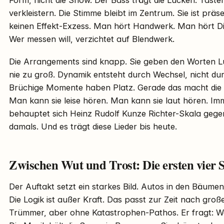
Form, nicht die Show. Der Bass trägt die Lücken. Taste
verkleistern. Die Stimme bleibt im Zentrum. Sie ist präs
keinen Effekt-Exzess. Man hört Handwerk. Man hört Di
Wer messen will, verzichtet auf Blendwerk.
Die Arrangements sind knapp. Sie geben den Worten Luf
nie zu groß. Dynamik entsteht durch Wechsel, nicht du
Brüchige Momente haben Platz. Gerade das macht die 
Man kann sie leise hören. Man kann sie laut hören. Imm
behauptet sich Heinz Rudolf Kunze Richter-Skala geg
damals. Und es trägt diese Lieder bis heute.
Zwischen Wut und Trost: Die ersten vier 
Der Auftakt setzt ein starkes Bild. Autos in den Bäumen 
Die Logik ist außer Kraft. Das passt zur Zeit nach gro
Trümmer, aber ohne Katastrophen-Pathos. Er fragt: W