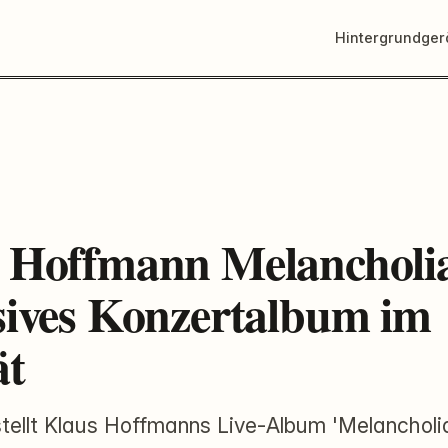
Hintergrundge
 Hoffmann Melancholia 
sives Konzertalbum im
ät
stellt Klaus Hoffmanns Live‑Album 'Melancholia