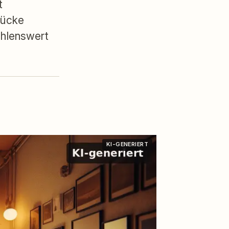
t
tücke
ehlenswert
KI-GENERIERT