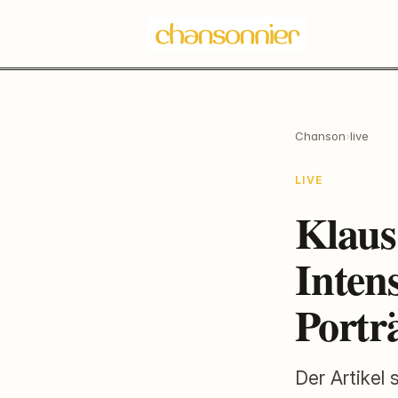
Chanson
›
live
LIVE
Klaus
Inten
Portr
Der Artikel 