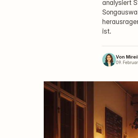
analysiert 
Songauswahl
herausragen
ist.
Von
Mirei
09. Februa