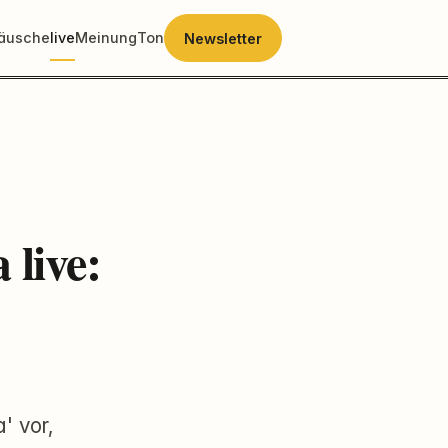
räusche
live
Meinung
Ton
Newsletter
live:
' vor,