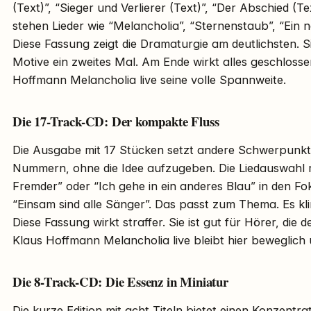
(Text)”, “Sieger und Verlierer (Text)”, “Der Abschied (
stehen Lieder wie “Melancholia”, “Sternenstaub”, “Ein n
Diese Fassung zeigt die Dramaturgie am deutlichsten. Si
Motive ein zweites Mal. Am Ende wirkt alles geschlossen
Hoffmann Melancholia live seine volle Spannweite.
Die 17-Track-CD: Der kompakte Fluss
Die Ausgabe mit 17 Stücken setzt andere Schwerpunkte.
Nummern, ohne die Idee aufzugeben. Die Liedauswahl rü
Fremder” oder “Ich gehe in ein anderes Blau” in den Fo
“Einsam sind alle Sänger”. Das passt zum Thema. Es klin
Diese Fassung wirkt straffer. Sie ist gut für Hörer, d
Klaus Hoffmann Melancholia live bleibt hier beweglich 
Die 8-Track-CD: Die Essenz in Miniatur
Die kurze Edition mit acht Titeln bietet einen Konzentrat