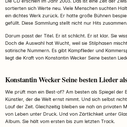
Die CD erschien im Jahr 2003. Das ist eine Zeit der Zwi
sortierten sich Werte neu. Viele Menschen suchten Hal
ein dichtes Werk zurück. Er hatte große Bühnen bespielt
gefüllt. Diese Sammlung stellt nicht nur Hits zusammen. 
Darum passt der Titel. Er ist schlicht. Er ist klar. Sie wi
Doch die Auswahl hat Wucht, weil sie Stilphasen mischt.
satirische Nummern. Es gibt Kampflieder und Kammersp
liegt die Kraft von Konstantin Wecker Seine besten Lied
Konstantin Wecker Seine besten Lieder als
Wie prüft man ein Best-of? Am besten als Spiegel der E
Künstler, der die Welt ernst nimmt. Und sich selbst nicht
Lauf der Zeit. Gleichzeitig bleiben sie nah an privaten 
von Leben unter Druck. Und von Zärtlichkeit unter Gla
Album. Sie hält vom ersten bis zum letzten Track.