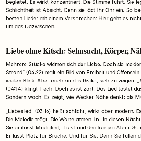
begleitet. Es wirkt konzentriert. Die Stimme führt. Sie l
Schlichtheit ist Absicht. Denn sie lädt Ihr Ohr ein. So 
besten Lieder mit einem Versprechen: Hier geht es nich
um das Dazwischen.
Liebe ohne Kitsch: Sehnsucht, Körper, Nä
Mehrere Stücke widmen sich der Liebe. Doch sie meide
Strand“ (04:22) malt ein Bild von Freiheit und Offensein.
weiten Blick. Aber auch an das Risiko, sich zu zeigen. „
(04:14) klingt frech. Doch es ist zart. Das Lied tastet d
Sondern wach. Es zeigt, wie Wecker Nähe denkt: als Mut
„Liebeslied“ (03:16) heißt schlicht, wirkt aber modern.
Die Melodie trägt. Die Worte atmen. In „In diesen Nächte
Sie umfasst Müdigkeit, Trost und den langen Atem. So e
Er lässt Platz für Brüche. Und für Sie. Denn Sie füllen d