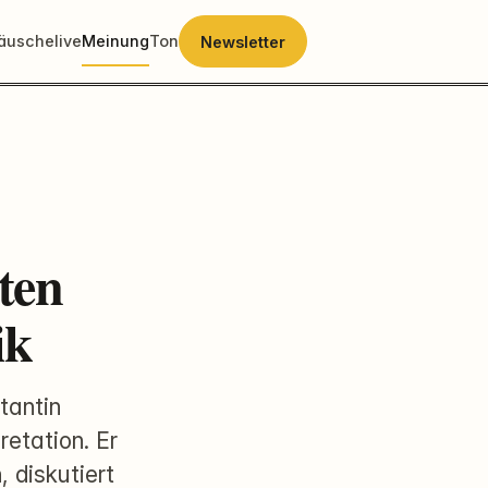
räusche
live
Meinung
Ton
Newsletter
ten
ik
tantin
etation. Er
 diskutiert