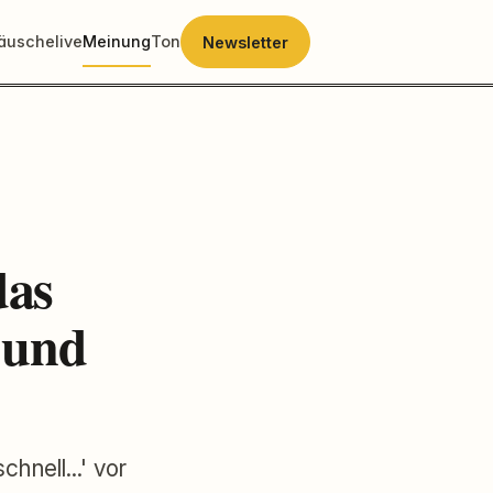
räusche
live
Meinung
Ton
Newsletter
das
g und
nell...' vor