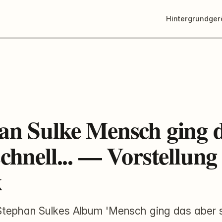
Hintergrundge
an Sulke Mensch ging 
schnell... — Vorstellun
k
 Stephan Sulkes Album 'Mensch ging das aber sch