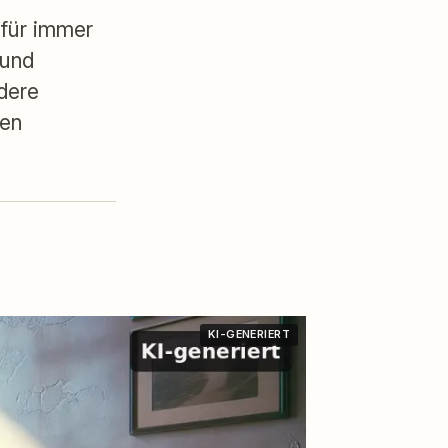
 für immer
 und
dere
den
KI-GENERIERT