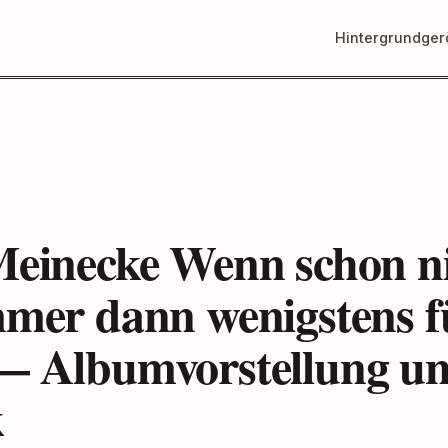
Hintergrundge
Meinecke Wenn schon n
mmer dann wenigstens f
— Albumvorstellung u
k