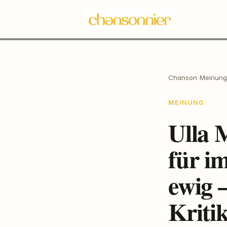
Chanson
›
Meinung
MEINUNG
Ulla 
für i
ewig 
Kriti