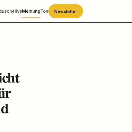
räusche
live
Meinung
Ton
Newsletter
icht
ür
nd