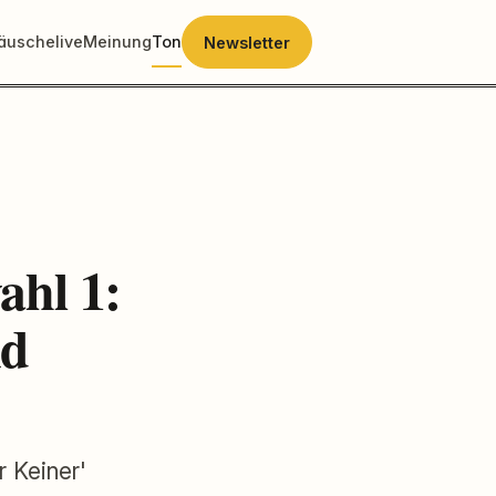
räusche
live
Meinung
Ton
Newsletter
hl 1:
nd
r Keiner'