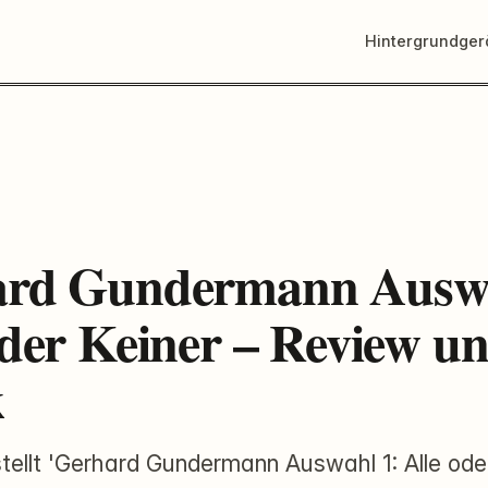
Hintergrundge
ard Gundermann Auswa
oder Keiner – Review u
k
stellt 'Gerhard Gundermann Auswahl 1: Alle ode