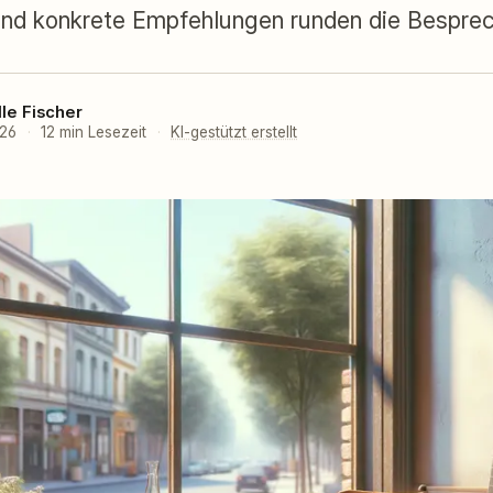
und konkrete Empfehlungen runden die Bespre
lle Fischer
026
·
12 min Lesezeit
·
KI-gestützt erstellt