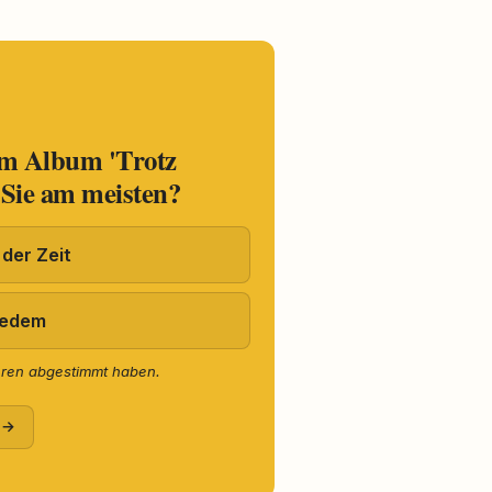
em Album 'Trotz
 Sie am meisten?
 der Zeit
ledem
eren abgestimmt haben.
 →