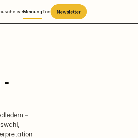
räusche
live
Meinung
Ton
Newsletter
 -
 alledem –
uswahl,
erpretation