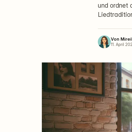
und ordnet 
Liedtraditio
Von
Mirei
11. April 2