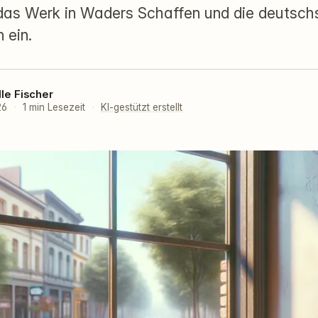
das Werk in Waders Schaffen und die deutsch
n ein.
lle Fischer
026
·
1 min Lesezeit
·
KI-gestützt erstellt