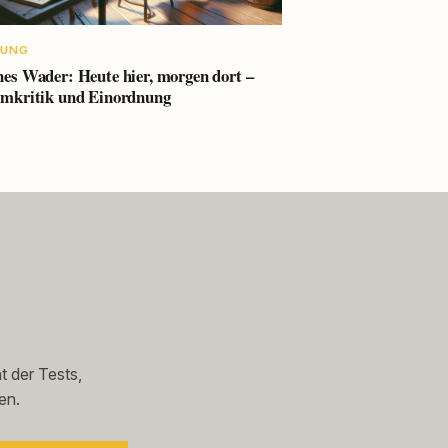
NUNG
es Wader: Heute hier, morgen dort –
mkritik und Einordnung
t der Tests,
en.