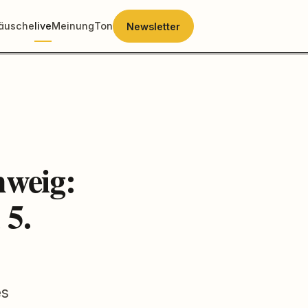
räusche
live
Meinung
Ton
Newsletter
hweig:
 5.
es