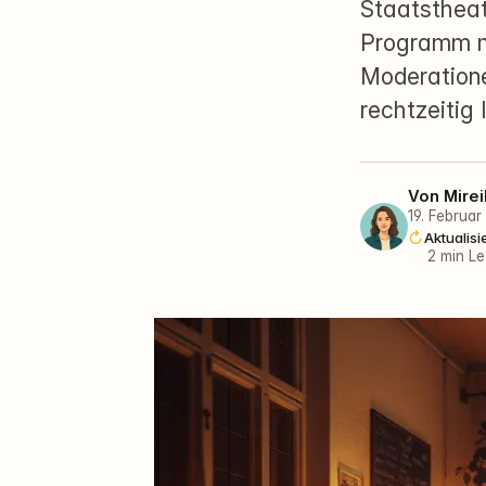
Staatstheat
Programm mi
Moderationen
rechtzeitig 
Von
Mirei
19. Februa
Aktualisi
·
2 min Le