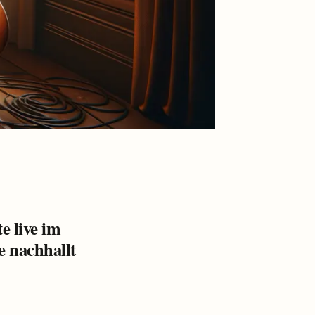
e live im
e nachhallt