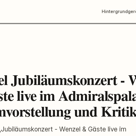
Hintergrundge
l Jubiläumskonzert - 
te live im Admiralspala
vorstellung und Kriti
Jubiläumskonzert - Wenzel & Gäste live im