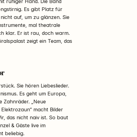
mit ruhiger Hand. Die Band
gstirnig. Es gibt Platz für
 nicht auf, um zu glänzen. Sie
nstrumente, mal theatrale
h klar. Er ist rau, doch warm.
ralspalast zeigt ein Team, das
or
tück. Sie hören Liebeslieder.
ynismus. Es geht um Europa,
ie Zahnräder. „Neue
 Elektrozaun“ macht Bilder
ir, das nicht naiv ist. So baut
zel & Gäste live im
t beliebig.