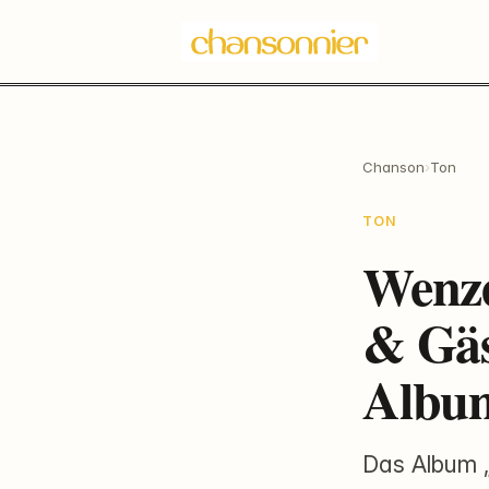
Chanson
›
Ton
TON
Wenze
& Gäs
Album
Das Album „