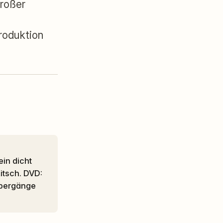
großer
roduktion
itsch. DVD:
 Übergänge