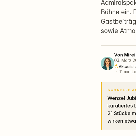
Admiralspal
Bühne ein. 
Gastbeiträg
sowie Atmo
Von
Mirei
03. März 
Aktualisi
·
11 min L
SCHNELLE 
Wenzel Jubiläumskonzert - Wenzel & Gäste live im Admiralspalast ist ein dicht
kuratiertes
21 Stücke m
wirken etwas