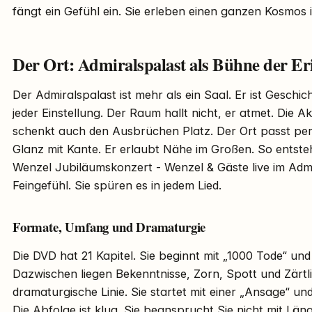
fängt ein Gefühl ein. Sie erleben einen ganzen Kosmos 
Der Ort: Admiralspalast als Bühne der E
Der Admiralspalast ist mehr als ein Saal. Er ist Geschic
jeder Einstellung. Der Raum hallt nicht, er atmet. Die Aku
schenkt auch den Ausbrüchen Platz. Der Ort passt perfe
Glanz mit Kante. Er erlaubt Nähe im Großen. So entsteht
Wenzel Jubiläumskonzert - Wenzel & Gäste live im Admi
Feingefühl. Sie spüren es in jedem Lied.
Formate, Umfang und Dramaturgie
Die DVD hat 21 Kapitel. Sie beginnt mit „1000 Tode“ und 
Dazwischen liegen Bekenntnisse, Zorn, Spott und Zärtlic
dramaturgische Linie. Sie startet mit einer „Ansage“ un
Die Abfolge ist klug. Sie beansprucht Sie nicht mit Län