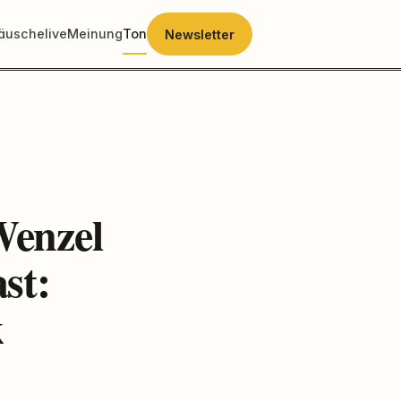
räusche
live
Meinung
Ton
Newsletter
Wenzel
st:
k