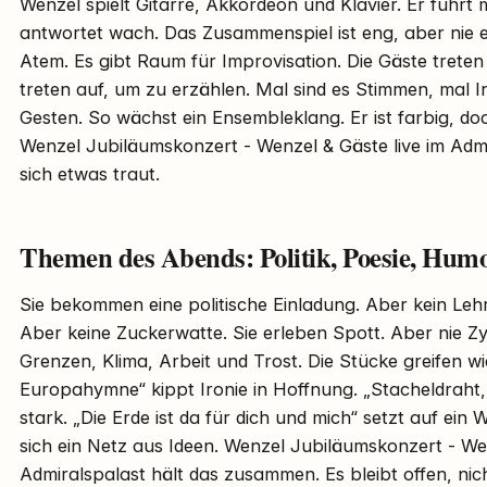
Wenzel spielt Gitarre, Akkordeon und Klavier. Er führt 
antwortet wach. Das Zusammenspiel ist eng, aber nie en
Atem. Es gibt Raum für Improvisation. Die Gäste treten
treten auf, um zu erzählen. Mal sind es Stimmen, mal I
Gesten. So wächst ein Ensembleklang. Er ist farbig, doc
Wenzel Jubiläumskonzert - Wenzel & Gäste live im Admi
sich etwas traut.
Themen des Abends: Politik, Poesie, Hum
Sie bekommen eine politische Einladung. Aber kein Lehrs
Aber keine Zuckerwatte. Sie erleben Spott. Aber nie Z
Grenzen, Klima, Arbeit und Trost. Die Stücke greifen w
Europahymne“ kippt Ironie in Hoffnung. „Stacheldraht,
stark. „Die Erde ist da für dich und mich“ setzt auf ein W
sich ein Netz aus Ideen. Wenzel Jubiläumskonzert - Wen
Admiralspalast hält das zusammen. Es bleibt offen, nich